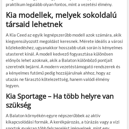
praktikum legalább olyan fontos, mint a vezetési élmény.
Kia modellek, melyek sokoldalú
társaid lehetnek
A Kia Ceed az egyik legnépszerűbb modell azok számára, akik
kiegyensúlyozott megoldást keresnek. Mérete ideális a városi
közlekedéshez, ugyanakkor hosszabb utak során is kényelmes
utasteret kínál. A modell kedvező fogyasztása különösen
előnyös lehet azoknak, akik a Balaton különböző pontjait
szeretnék bejárni. A modern vezetéstámogató rendszerek és
a kényelmes futómű pedig hozzájárulnak ahhoz, hogy az
utazás ne fárasztó kötelezettség, hanem valódi élmény
legyen.
Kia Sportage – Ha több helyre van
szükség
A Balaton környékén egyre népszerűbbek az aktív
kikapcsolódási formák. A kerékpározás, a túrázás vagy a vízi
sportok gyakran több felszerelést igényelnek, mint egy