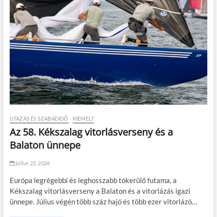
UTAZÁS ÉS SZABADIDŐ
KIEMELT
Az 58. Kékszalag vitorlásverseny és a
Balaton ünnepe
július 22, 2026
Európa legrégebbi és leghosszabb tókerülő futama, a
Kékszalag vitorlásverseny a Balaton és a vitorlázás igazi
ünnepe. Július végén több száz hajó és több ezer vitorlázó…