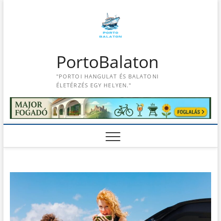
S
k
i
p
t
PortoBalaton
o
c
"PORTOI HANGULAT ÉS BALATONI
o
ÉLETÉRZÉS EGY HELYEN."
n
t
e
n
t