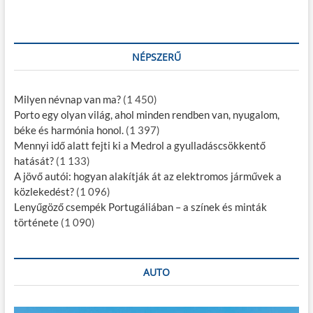
NÉPSZERŰ
Milyen névnap van ma?
(1 450)
Porto egy olyan világ, ahol minden rendben van, nyugalom,
béke és harmónia honol.
(1 397)
Mennyi idő alatt fejti ki a Medrol a gyulladáscsökkentő
hatását?
(1 133)
A jövő autói: hogyan alakítják át az elektromos járművek a
közlekedést?
(1 096)
Lenyűgöző csempék Portugáliában – a színek és minták
története
(1 090)
AUTO