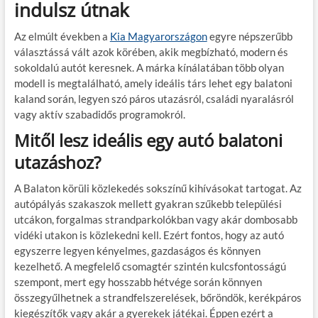
indulsz útnak
Az elmúlt években a
Kia Magyarországon
egyre népszerűbb
választássá vált azok körében, akik megbízható, modern és
sokoldalú autót keresnek. A márka kínálatában több olyan
modell is megtalálható, amely ideális társ lehet egy balatoni
kaland során, legyen szó páros utazásról, családi nyaralásról
vagy aktív szabadidős programokról.
Mitől lesz ideális egy autó balatoni
utazáshoz?
A Balaton körüli közlekedés sokszínű kihívásokat tartogat. Az
autópályás szakaszok mellett gyakran szűkebb települési
utcákon, forgalmas strandparkolókban vagy akár dombosabb
vidéki utakon is közlekedni kell. Ezért fontos, hogy az autó
egyszerre legyen kényelmes, gazdaságos és könnyen
kezelhető. A megfelelő csomagtér szintén kulcsfontosságú
szempont, mert egy hosszabb hétvége során könnyen
összegyűlhetnek a strandfelszerelések, bőröndök, kerékpáros
kiegészítők vagy akár a gyerekek játékai. Éppen ezért a