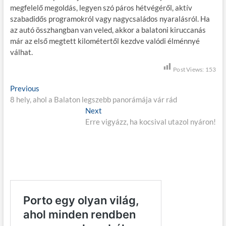
megfelelő megoldás, legyen szó páros hétvégéről, aktív
szabadidős programokról vagy nagycsaládos nyaralásról. Ha
az autó összhangban van veled, akkor a balatoni kiruccanás
már az első megtett kilométertől kezdve valódi élménnyé
válhat.
Post Views:
153
B
Previous
P
8 hely, ahol a Balaton legszebb panorámája vár rád
r
e
e
Next
N
j
v
Erre vigyázz, ha kocsival utazol nyáron!
e
i
x
e
o
t
g
u
p
s
o
y
p
s
z
o
t
é
s
:
t
s
: