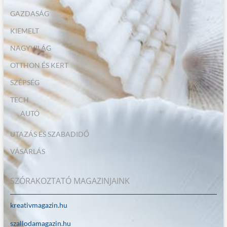
GAZDASÁG
KIEMELT
NAGYVILÁG
OTTHON ÉS KERT
SZÉPSÉG
TECH
AUTÓ
UTAZÁS ÉS SZABADIDŐ
VÁSÁRLÁS
SZÓRAKOZTATÓ MAGAZINJAINK
kreativmagazin.hu
szallodamagazin.hu