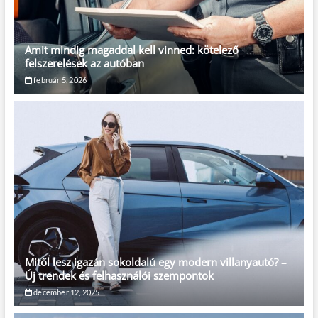
Amit mindig magaddal kell vinned: kötelező
felszerelések az autóban
február 5, 2026
Mitől lesz igazán sokoldalú egy modern villanyautó? –
Új trendek és felhasználói szempontok
december 12, 2025