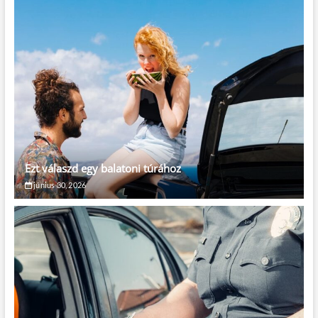
Ezt válaszd egy balatoni túrához
június 30, 2026