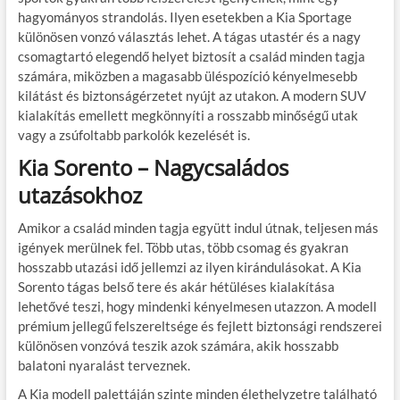
hagyományos strandolás. Ilyen esetekben a Kia Sportage
különösen vonzó választás lehet. A tágas utastér és a nagy
csomagtartó elegendő helyet biztosít a család minden tagja
számára, miközben a magasabb üléspozíció kényelmesebb
kilátást és biztonságérzetet nyújt az utakon. A modern SUV
kialakítás emellett megkönnyíti a rosszabb minőségű utak
vagy a zsúfoltabb parkolók kezelését is.
Kia Sorento – Nagycsaládos
utazásokhoz
Amikor a család minden tagja együtt indul útnak, teljesen más
igények merülnek fel. Több utas, több csomag és gyakran
hosszabb utazási idő jellemzi az ilyen kirándulásokat. A Kia
Sorento tágas belső tere és akár hétüléses kialakítása
lehetővé teszi, hogy mindenki kényelmesen utazzon. A modell
prémium jellegű felszereltsége és fejlett biztonsági rendszerei
különösen vonzóvá teszik azok számára, akik hosszabb
balatoni nyaralást terveznek.
A Kia modell palettáján szinte minden élethelyzetre található