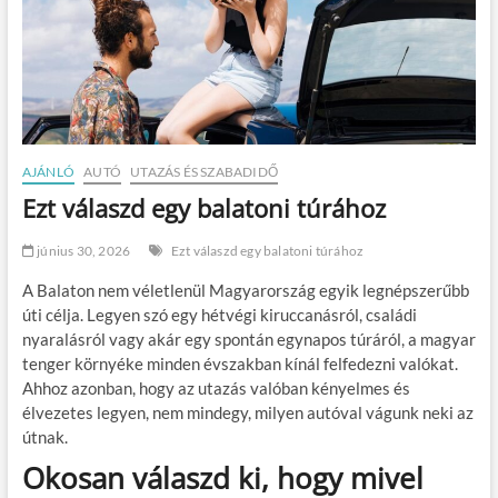
AJÁNLÓ
AUTÓ
UTAZÁS ÉS SZABADIDŐ
Ezt válaszd egy balatoni túrához
június 30, 2026
Ezt válaszd egy balatoni túrához
A Balaton nem véletlenül Magyarország egyik legnépszerűbb
úti célja. Legyen szó egy hétvégi kiruccanásról, családi
nyaralásról vagy akár egy spontán egynapos túráról, a magyar
tenger környéke minden évszakban kínál felfedezni valókat.
Ahhoz azonban, hogy az utazás valóban kényelmes és
élvezetes legyen, nem mindegy, milyen autóval vágunk neki az
útnak.
Okosan válaszd ki, hogy mivel