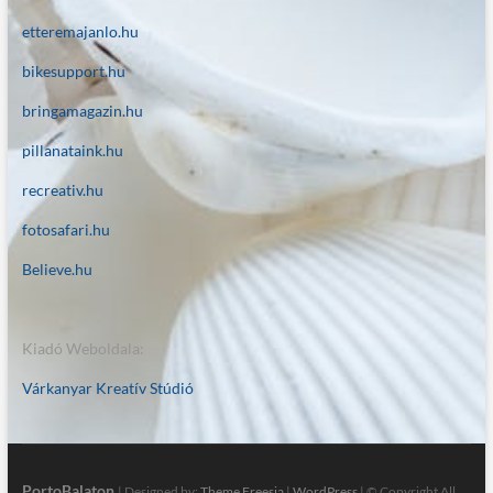
etteremajanlo.hu
bikesupport.hu
bringamagazin.hu
pillanataink.hu
recreativ.hu
fotosafari.hu
Believe.hu
Kiadó Weboldala:
Várkanyar Kreatív Stúdió
PortoBalaton
| Designed by:
Theme Freesia
|
WordPress
| © Copyright All