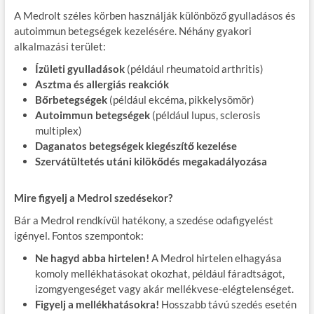
A Medrolt széles körben használják különböző gyulladásos és
autoimmun betegségek kezelésére. Néhány gyakori
alkalmazási terület:
Ízületi gyulladások
(például rheumatoid arthritis)
Asztma és allergiás reakciók
Bőrbetegségek
(például ekcéma, pikkelysömör)
Autoimmun betegségek
(például lupus, sclerosis
multiplex)
Daganatos betegségek kiegészítő kezelése
Szervátültetés utáni kilökődés megakadályozása
Mire figyelj a Medrol szedésekor?
Bár a Medrol rendkívül hatékony, a szedése odafigyelést
igényel. Fontos szempontok:
Ne hagyd abba hirtelen!
A Medrol hirtelen elhagyása
komoly mellékhatásokat okozhat, például fáradtságot,
izomgyengeséget vagy akár mellékvese-elégtelenséget.
Figyelj a mellékhatásokra!
Hosszabb távú szedés esetén