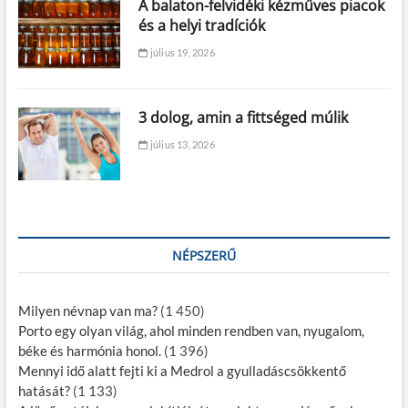
A balaton-felvidéki kézműves piacok
és a helyi tradíciók
július 19, 2026
3 dolog, amin a fittséged múlik
július 13, 2026
NÉPSZERŰ
Milyen névnap van ma?
(1 450)
Porto egy olyan világ, ahol minden rendben van, nyugalom,
béke és harmónia honol.
(1 396)
Mennyi idő alatt fejti ki a Medrol a gyulladáscsökkentő
hatását?
(1 133)