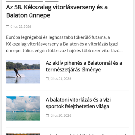
Az 58. Kékszalag vitorlásverseny és a
Balaton ünnepe
július 22, 2026
Európa legrégebbi és leghosszabb tókerülő futama, a
Kékszalag vitorlásverseny a Balaton és a vitorlázás igazi
ünnepe. Július végén több száz hajó és több ezer vitorlázó…
Az aktív pihenés a Balatonnál és a
természetjárás élménye
július 21, 2026
A balatoni vitorlázás és a vízi
sportok felejthetetlen világa
július 20, 2026