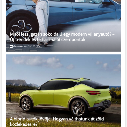
Mitől lesz igazán sokoldalú egy modern villanyautó? –
Új trendek és felhasználói szempontok
december 12, 2025
A hibrid autók jövője: Hogyan válthatunk át zöld
közlekedésre?