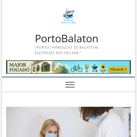
S
k
i
p
t
PortoBalaton
o
c
"PORTOI HANGULAT ÉS BALATONI
o
ÉLETÉRZÉS EGY HELYEN."
n
t
e
n
t