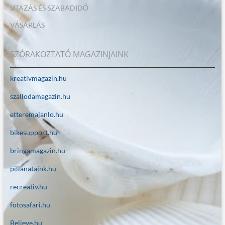
UTAZÁS ÉS SZABADIDŐ
VÁSÁRLÁS
SZÓRAKOZTATÓ MAGAZINJAINK
kreativmagazin.hu
szallodamagazin.hu
etteremajanlo.hu
bikesupport.hu
bringamagazin.hu
pillanataink.hu
recreativ.hu
fotosafari.hu
Believe.hu