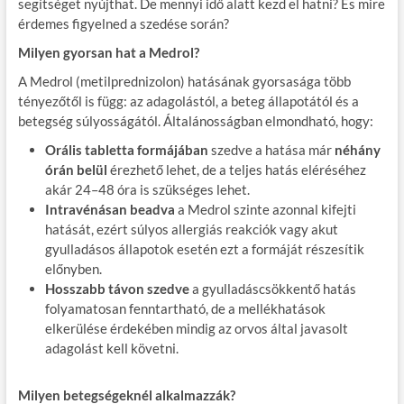
segítséget nyújthat. De mennyi idő alatt kezd el hatni? És mire
érdemes figyelned a szedése során?
Milyen gyorsan hat a Medrol?
A Medrol (metilprednizolon) hatásának gyorsasága több
tényezőtől is függ: az adagolástól, a beteg állapotától és a
betegség súlyosságától. Általánosságban elmondható, hogy:
Orális tabletta formájában
szedve a hatása már
néhány
órán belül
érezhető lehet, de a teljes hatás eléréséhez
akár 24–48 óra is szükséges lehet.
Intravénásan beadva
a Medrol szinte azonnal kifejti
hatását, ezért súlyos allergiás reakciók vagy akut
gyulladásos állapotok esetén ezt a formáját részesítik
előnyben.
Hosszabb távon szedve
a gyulladáscsökkentő hatás
folyamatosan fenntartható, de a mellékhatások
elkerülése érdekében mindig az orvos által javasolt
adagolást kell követni.
Milyen betegségeknél alkalmazzák?