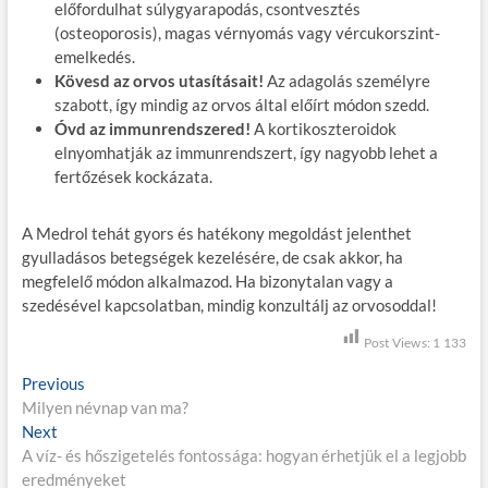
előfordulhat súlygyarapodás, csontvesztés
(osteoporosis), magas vérnyomás vagy vércukorszint-
emelkedés.
Kövesd az orvos utasításait!
Az adagolás személyre
szabott, így mindig az orvos által előírt módon szedd.
Óvd az immunrendszered!
A kortikoszteroidok
elnyomhatják az immunrendszert, így nagyobb lehet a
fertőzések kockázata.
A Medrol tehát gyors és hatékony megoldást jelenthet
gyulladásos betegségek kezelésére, de csak akkor, ha
megfelelő módon alkalmazod. Ha bizonytalan vagy a
szedésével kapcsolatban, mindig konzultálj az orvosoddal!
Post Views:
1 133
B
Previous
P
Milyen névnap van ma?
r
e
Next
N
e
j
A víz- és hőszigetelés fontossága: hogyan érhetjük el a legjobb
e
v
eredményeket
x
i