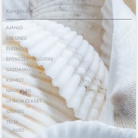
Kategóriák
AJÁNLÓ
EGÉSZSÉG
ÉLETMÓD
ÉPÍTKEZÉS – FELÚJÍTÁS
GAZDASÁG
KIEMELT
NAGYVILÁG
OTTHON ÉS KERT
SZÉPSÉG
TECH
AUTÓ