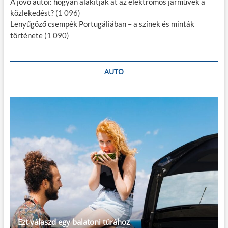
A jövő autói: hogyan alakítják át az elektromos járművek a
közlekedést?
(1 096)
Lenyűgöző csempék Portugáliában – a színek és minták
története
(1 090)
AUTO
Ezt válaszd egy balatoni túrához