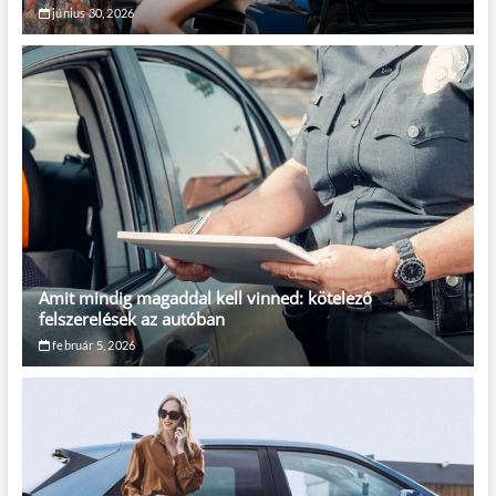
június 30, 2026
Amit mindig magaddal kell vinned: kötelező
felszerelések az autóban
február 5, 2026