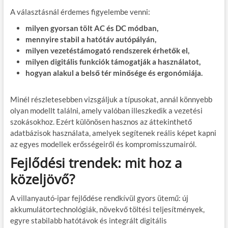
A választásnál érdemes figyelembe venni:
milyen gyorsan tölt AC és DC módban,
mennyire stabil a hatótáv autópályán,
milyen vezetéstámogató rendszerek érhetők el,
milyen digitális funkciók támogatják a használatot,
hogyan alakul a belső tér minősége és ergonómiája.
Minél részletesebben vizsgáljuk a típusokat, annál könnyebb
olyan modellt találni, amely valóban illeszkedik a vezetési
szokásokhoz. Ezért különösen hasznos az áttekinthető
adatbázisok használata, amelyek segítenek reális képet kapni
az egyes modellek erősségeiről és kompromisszumairól.
Fejlődési trendek: mit hoz a
közeljövő?
A villanyautó-ipar fejlődése rendkívül gyors ütemű: új
akkumulátortechnológiák, növekvő töltési teljesítmények,
egyre stabilabb hatótávok és integrált digitális