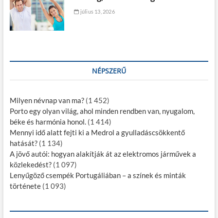
július 13, 2026
NÉPSZERŰ
Milyen névnap van ma?
(1 452)
Porto egy olyan világ, ahol minden rendben van, nyugalom,
béke és harmónia honol.
(1 414)
Mennyi idő alatt fejti ki a Medrol a gyulladáscsökkentő
hatását?
(1 134)
A jövő autói: hogyan alakítják át az elektromos járművek a
közlekedést?
(1 097)
Lenyűgöző csempék Portugáliában – a színek és minták
története
(1 093)