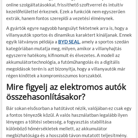
online szolgáltatásokkal, frissíthető szoftverrel és intuitív
kezelőfelülettel érkeznek. Ezek a funkciók nem egyszerűen
extrák, hanem fontos szereplői a vezetési élménynek.
A gyártók egyre nagyobb hangsúlyt fektetnek arra is, hogy a
villanyautók sportos és dinamikus karaktert kínáljanak. Ennek
egyik látványos példája a
BYD SEAL
, amely a sportos szedán
kategóriában mutatja meg, milyen, amikor a villanyhajtás
egyszerre hatékony, kifinomult és élvezetes. A modell az
akkumulátortechnológia, a futóműhangolás és a digitális
megoldások terén is azt bizonyítja, hogy a villanyautók már
régen kinőttek a kompromisszumos korszakból.
Mire figyelj az elektromos autók
összehasonlításakor?
Bár sokan elsősorban a hatótávot nézik, valójában ez csak egy
a fontos tényezők közül. A valós használatban legalább ilyen
lényeges a töltési sebesség, a fogyasztás stabilitása
különböző hőmérsékletek mellett, az akkumulátor
megbízhatósága és a hosszabb távon mutatott teljesítmény.