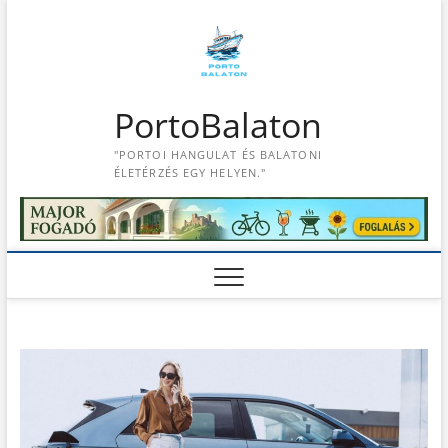
S
k
i
p
t
PortoBalaton
o
c
"PORTOI HANGULAT ÉS BALATONI
o
ÉLETÉRZÉS EGY HELYEN."
n
t
e
n
t