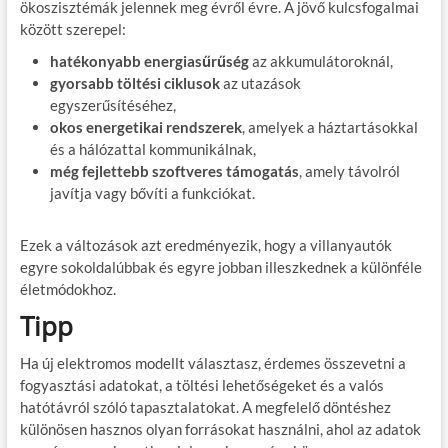
ökoszisztémák jelennek meg évről évre. A jövő kulcsfogalmai
között szerepel:
hatékonyabb energiasűrűség
az akkumulátoroknál,
gyorsabb töltési ciklusok
az utazások
egyszerűsítéséhez,
okos energetikai rendszerek
, amelyek a háztartásokkal
és a hálózattal kommunikálnak,
még fejlettebb szoftveres támogatás
, amely távolról
javítja vagy bővíti a funkciókat.
Ezek a változások azt eredményezik, hogy a villanyautók
egyre sokoldalúbbak és egyre jobban illeszkednek a különféle
életmódokhoz.
Tipp
Ha új elektromos modellt választasz, érdemes összevetni a
fogyasztási adatokat, a töltési lehetőségeket és a valós
hatótávról szóló tapasztalatokat. A megfelelő döntéshez
különösen hasznos olyan forrásokat használni, ahol az adatok