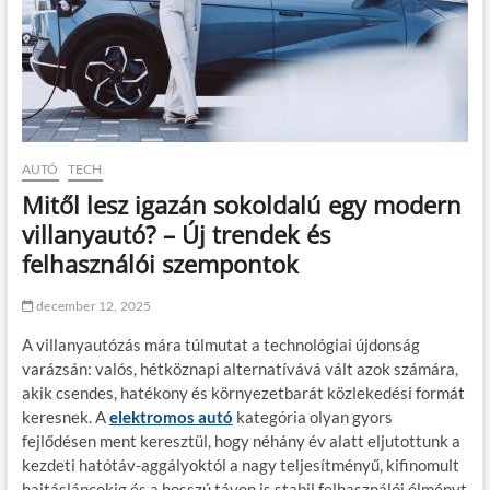
AUTÓ
TECH
Mitől lesz igazán sokoldalú egy modern
villanyautó? – Új trendek és
felhasználói szempontok
december 12, 2025
A villanyautózás mára túlmutat a technológiai újdonság
varázsán: valós, hétköznapi alternatívává vált azok számára,
akik csendes, hatékony és környezetbarát közlekedési formát
keresnek. A
elektromos autó
kategória olyan gyors
fejlődésen ment keresztül, hogy néhány év alatt eljutottunk a
kezdeti hatótáv-aggályoktól a nagy teljesítményű, kifinomult
hajtásláncokig és a hosszú távon is stabil felhasználói élményt