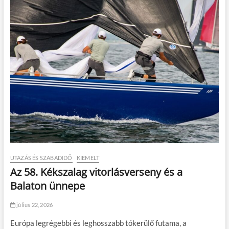
UTAZÁS ÉS SZABADIDŐ
KIEMELT
Az 58. Kékszalag vitorlásverseny és a
Balaton ünnepe
július 22, 2026
Európa legrégebbi és leghosszabb tókerülő futama, a