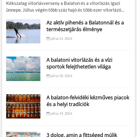
Kékszalag vitorlásverseny a Balaton és a vitorlázás igazi
ünnepe. Július végén több száz hajó és több ezer vitorlázó…
Az aktív pihenés a Balatonnál és a
természetjárás élménye
július 21, 2026
A balatoni vitorlázás és a vízi
sportok felejthetetlen világa
július 20, 2026
A balaton-felvidéki kézműves piacok
és a helyi tradíciók
július 19, 2026
3 dolog, amin a fittséged múlik