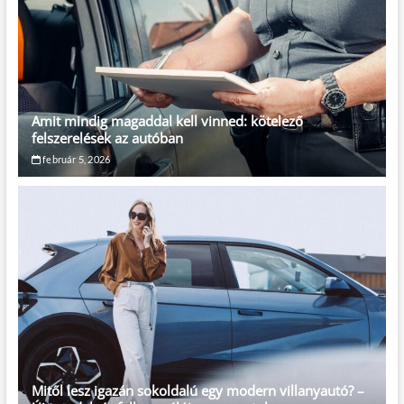
Amit mindig magaddal kell vinned: kötelező
felszerelések az autóban
február 5, 2026
Mitől lesz igazán sokoldalú egy modern villanyautó? –