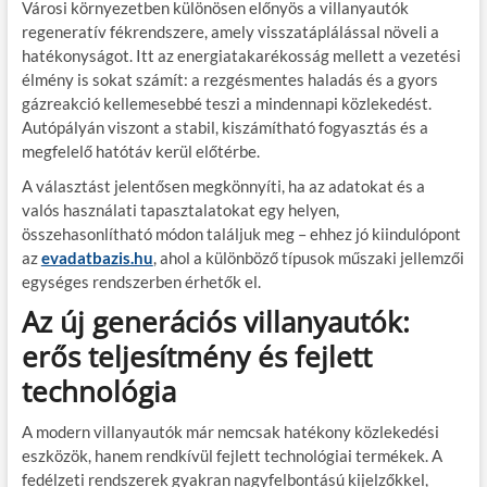
Városi környezetben különösen előnyös a villanyautók
regeneratív fékrendszere, amely visszatáplálással növeli a
hatékonyságot. Itt az energiatakarékosság mellett a vezetési
élmény is sokat számít: a rezgésmentes haladás és a gyors
gázreakció kellemesebbé teszi a mindennapi közlekedést.
Autópályán viszont a stabil, kiszámítható fogyasztás és a
megfelelő hatótáv kerül előtérbe.
A választást jelentősen megkönnyíti, ha az adatokat és a
valós használati tapasztalatokat egy helyen,
összehasonlítható módon találjuk meg – ehhez jó kiindulópont
az
evadatbazis.hu
, ahol a különböző típusok műszaki jellemzői
egységes rendszerben érhetők el.
Az új generációs villanyautók:
erős teljesítmény és fejlett
technológia
A modern villanyautók már nemcsak hatékony közlekedési
eszközök, hanem rendkívül fejlett technológiai termékek. A
fedélzeti rendszerek gyakran nagyfelbontású kijelzőkkel,