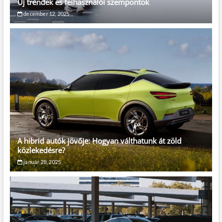
Új trendek és felhasználói szempontok
december 12, 2025
A hibrid autók jövője: Hogyan válthatunk át zöld
közlekedésre?
január 28, 2025