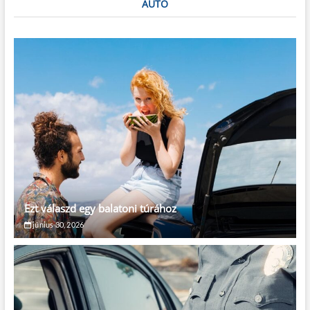
AUTO
Ezt válaszd egy balatoni túrához
június 30, 2026