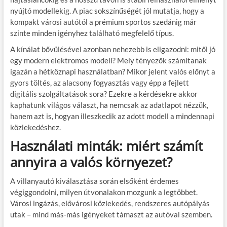
nyújtó modellekig. A piac sokszínűségét jól mutatja, hogy a
kompakt városi autótól a prémium sportos szedánig már
szinte minden igényhez található megfelelő típus.
A kínálat bővülésével azonban nehezebb is eligazodni: mitől jó
egy modern elektromos modell? Mely tényezők számítanak
igazán a hétköznapi használatban? Mikor jelent valós előnyt a
gyors töltés, az alacsony fogyasztás vagy épp a fejlett
digitális szolgáltatások sora? Ezekre a kérdésekre akkor
kaphatunk világos választ, ha nemcsak az adatlapot nézzük,
hanem azt is, hogyan illeszkedik az adott modell a mindennapi
közlekedéshez.
Használati minták: miért számít
annyira a valós környezet?
A villanyautó kiválasztása során elsőként érdemes
végiggondolni, milyen útvonalakon mozgunk a legtöbbet.
Városi ingázás, elővárosi közlekedés, rendszeres autópályás
utak – mind más-más igényeket támaszt az autóval szemben.