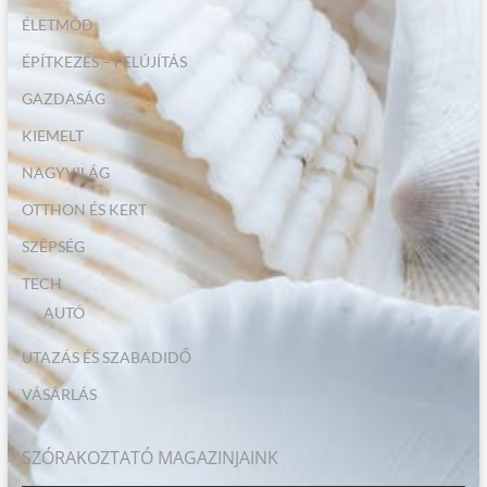
ÉLETMÓD
ÉPÍTKEZÉS – FELÚJÍTÁS
GAZDASÁG
KIEMELT
NAGYVILÁG
OTTHON ÉS KERT
SZÉPSÉG
TECH
AUTÓ
UTAZÁS ÉS SZABADIDŐ
VÁSÁRLÁS
SZÓRAKOZTATÓ MAGAZINJAINK