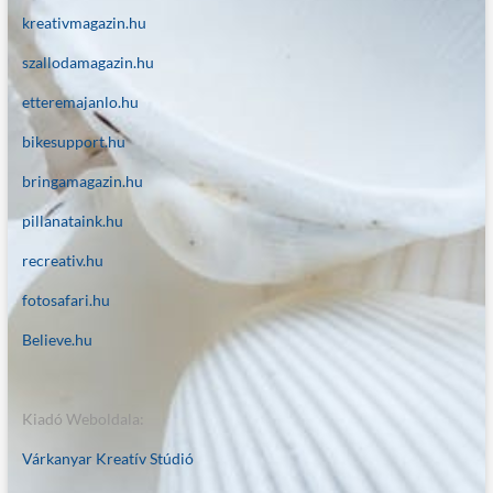
kreativmagazin.hu
szallodamagazin.hu
etteremajanlo.hu
bikesupport.hu
bringamagazin.hu
pillanataink.hu
recreativ.hu
fotosafari.hu
Believe.hu
Kiadó Weboldala:
Várkanyar Kreatív Stúdió