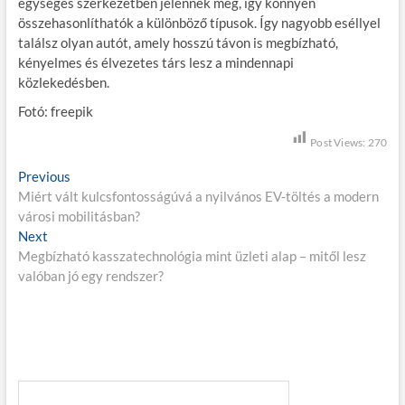
egységes szerkezetben jelennek meg, így könnyen
összehasonlíthatók a különböző típusok. Így nagyobb eséllyel
találsz olyan autót, amely hosszú távon is megbízható,
kényelmes és élvezetes társ lesz a mindennapi
közlekedésben.
Fotó: freepik
Post Views:
270
B
Previous
P
Miért vált kulcsfontosságúvá a nyilvános EV-töltés a modern
r
e
városi mobilitásban?
e
j
Next
N
v
Megbízható kasszatechnológia mint üzleti alap – mitől lesz
e
i
e
valóban jó egy rendszer?
x
o
g
t
u
p
s
y
o
p
z
s
o
é
t
s
:
t