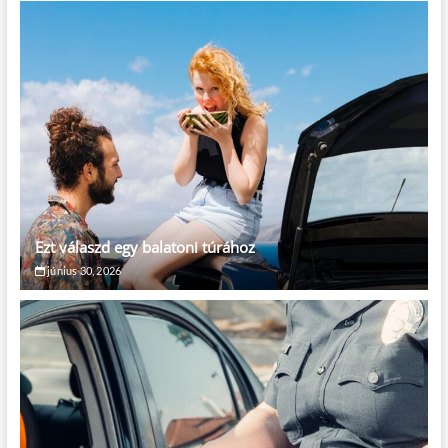
Ezt válaszd egy balatoni túrához
június 30, 2026