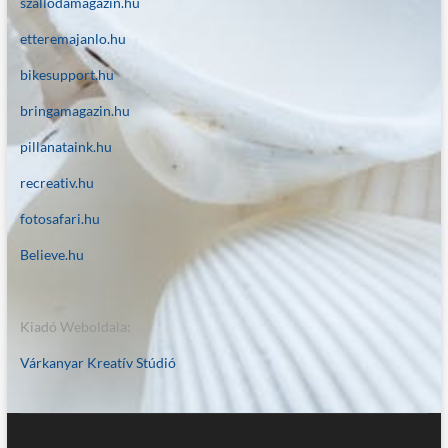
szallodamagazin.hu
etteremajanlo.hu
bikesupport.hu
bringamagazin.hu
pillanataink.hu
recreativ.hu
fotosafari.hu
Believe.hu
Kiadó Weboldala:
Várkanyar Kreatív Stúdió