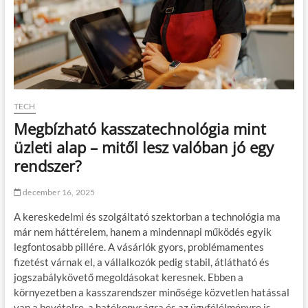
TECH
Megbízható kasszatechnológia mint
üzleti alap – mitől lesz valóban jó egy
rendszer?
december 16, 2025
A kereskedelmi és szolgáltató szektorban a technológia ma
már nem háttérelem, hanem a mindennapi működés egyik
legfontosabb pillére. A vásárlók gyors, problémamentes
fizetést várnak el, a vállalkozók pedig stabil, átlátható és
jogszabálykövető megoldásokat keresnek. Ebben a
környezetben a kasszarendszer minősége közvetlen hatással
van a bevételre, a hatékonyságra és az ügyfélélményre is.