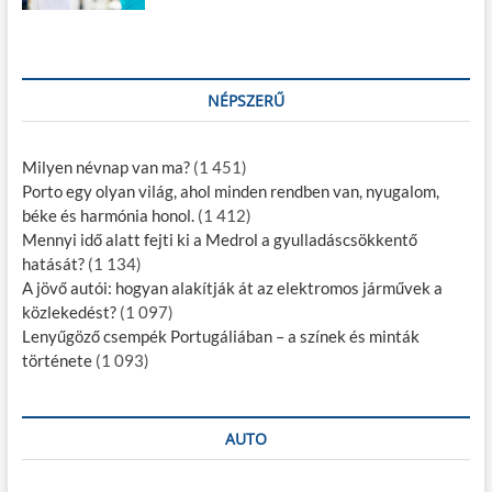
NÉPSZERŰ
Milyen névnap van ma?
(1 451)
Porto egy olyan világ, ahol minden rendben van, nyugalom,
béke és harmónia honol.
(1 412)
Mennyi idő alatt fejti ki a Medrol a gyulladáscsökkentő
hatását?
(1 134)
A jövő autói: hogyan alakítják át az elektromos járművek a
közlekedést?
(1 097)
Lenyűgöző csempék Portugáliában – a színek és minták
története
(1 093)
AUTO