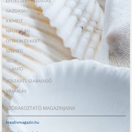
ÉPÍTKEZÉS – FELÚJÍTÁS
GAZDASÁG
KIEMELT
NAGYVILÁG
OTTHON ÉS KERT
SZÉPSÉG
TECH
AUTÓ
UTAZÁS ÉS SZABADIDŐ
VÁSÁRLÁS
SZÓRAKOZTATÓ MAGAZINJAINK
kreativmagazin.hu