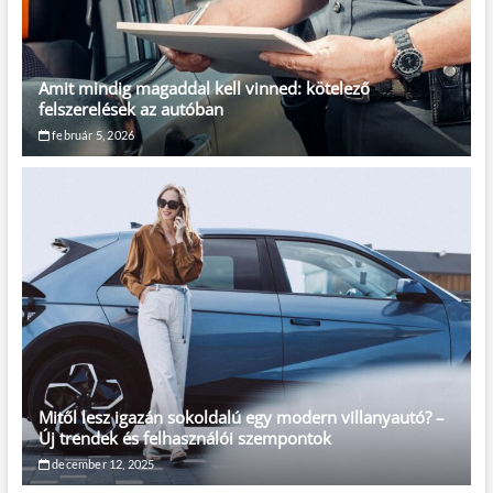
Amit mindig magaddal kell vinned: kötelező
felszerelések az autóban
február 5, 2026
Mitől lesz igazán sokoldalú egy modern villanyautó? –
Új trendek és felhasználói szempontok
december 12, 2025