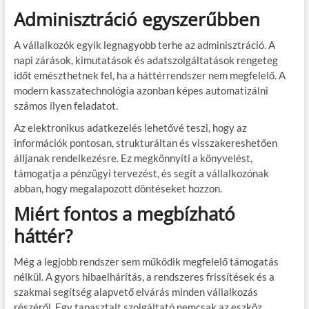
Adminisztráció egyszerűbben
A vállalkozók egyik legnagyobb terhe az adminisztráció. A
napi zárások, kimutatások és adatszolgáltatások rengeteg
időt emészthetnek fel, ha a háttérrendszer nem megfelelő. A
modern kasszatechnológia azonban képes automatizálni
számos ilyen feladatot.
Az elektronikus adatkezelés lehetővé teszi, hogy az
információk pontosan, strukturáltan és visszakereshetően
álljanak rendelkezésre. Ez megkönnyíti a könyvelést,
támogatja a pénzügyi tervezést, és segít a vállalkozónak
abban, hogy megalapozott döntéseket hozzon.
Miért fontos a megbízható
háttér?
Még a legjobb rendszer sem működik megfelelő támogatás
nélkül. A gyors hibaelhárítás, a rendszeres frissítések és a
szakmai segítség alapvető elvárás minden vállalkozás
részéről. Egy tapasztalt szolgáltató nemcsak az eszköz