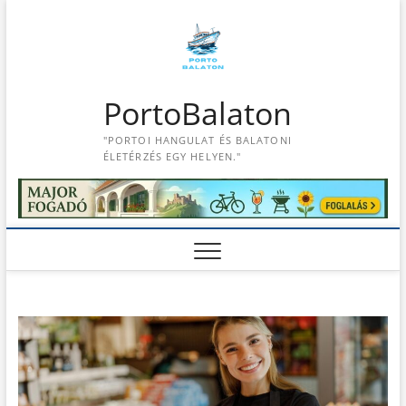
S
k
i
p
t
PortoBalaton
o
c
"PORTOI HANGULAT ÉS BALATONI
o
ÉLETÉRZÉS EGY HELYEN."
n
t
e
n
t