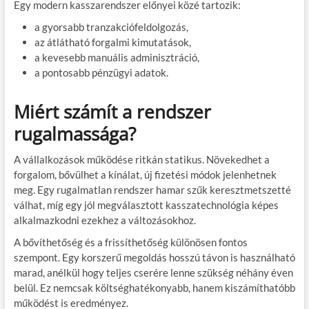
Egy modern kasszarendszer előnyei közé tartozik:
a gyorsabb tranzakciófeldolgozás,
az átlátható forgalmi kimutatások,
a kevesebb manuális adminisztráció,
a pontosabb pénzügyi adatok.
Miért számít a rendszer
rugalmassága?
A vállalkozások működése ritkán statikus. Növekedhet a
forgalom, bővülhet a kínálat, új fizetési módok jelenhetnek
meg. Egy rugalmatlan rendszer hamar szűk keresztmetszetté
válhat, míg egy jól megválasztott kasszatechnológia képes
alkalmazkodni ezekhez a változásokhoz.
A bővíthetőség és a frissíthetőség különösen fontos
szempont. Egy korszerű megoldás hosszú távon is használható
marad, anélkül hogy teljes cserére lenne szükség néhány éven
belül. Ez nemcsak költséghatékonyabb, hanem kiszámíthatóbb
működést is eredményez.