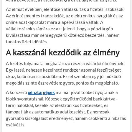
Az elmúlt években jelentősen átalakultak a fizetési szokások.
Az érintésmentes tranzakciók, az elektronikus nyugták és az
online adatkapcsolat mára alapelvárássá váltak. A
vállalkozások számára ez azt jelenti, hogy a pénztárgép
kiválasztása már nem egyszerű kötelező beszerzés, hanem
tudatos üzleti döntés.
A kasszánál kezdődik az élmény
A fizetés folyamata meghatározó része a vásárlói élménynek.
Egy lassú, nehezen kezelhető rendszer azonnal feszültséget
okoz, különösen csúcsidőben. Ezzel szemben egy jól működő
megoldás szinte észrevétlen: gyors, pontos és megbízható.
A korszerű
pénztárgépek
ma már jóval többet nyújtanak a
blokknyomtatásnál. Képesek együttműködni bankkártya-
terminálokkal, kezelik az elektronikus fizetéseket, és
támogatják az automatikus adatkezelést. Ez nemcsak
gyorsabb kiszolgálást eredményez, hanem csökkenti a hibázás
esélyét is.