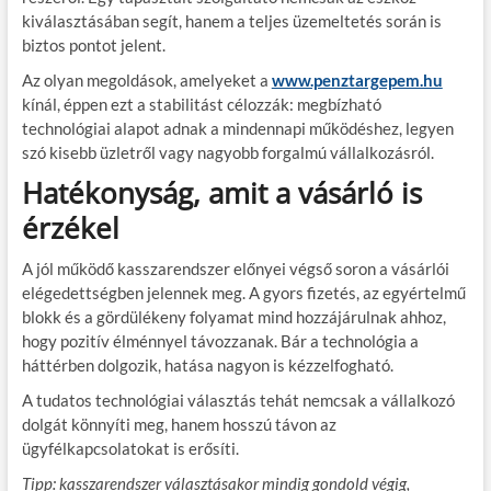
kiválasztásában segít, hanem a teljes üzemeltetés során is
biztos pontot jelent.
Az olyan megoldások, amelyeket a
www.penztargepem.hu
kínál, éppen ezt a stabilitást célozzák: megbízható
technológiai alapot adnak a mindennapi működéshez, legyen
szó kisebb üzletről vagy nagyobb forgalmú vállalkozásról.
Hatékonyság, amit a vásárló is
érzékel
A jól működő kasszarendszer előnyei végső soron a vásárlói
elégedettségben jelennek meg. A gyors fizetés, az egyértelmű
blokk és a gördülékeny folyamat mind hozzájárulnak ahhoz,
hogy pozitív élménnyel távozzanak. Bár a technológia a
háttérben dolgozik, hatása nagyon is kézzelfogható.
A tudatos technológiai választás tehát nemcsak a vállalkozó
dolgát könnyíti meg, hanem hosszú távon az
ügyfélkapcsolatokat is erősíti.
Tipp:
kasszarendszer választásakor mindig gondold végig,