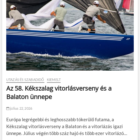
UTAZÁS ÉS SZABADIDŐ
KIEMELT
Az 58. Kékszalag vitorlásverseny és a
Balaton ünnepe
július 22, 2026
Európa legrégebbi és leghosszabb tókerülő futama, a
Kékszalag vitorlásverseny a Balaton és a vitorlázás igazi
ünnepe. Július végén több száz hajó és több ezer vitorlázó…