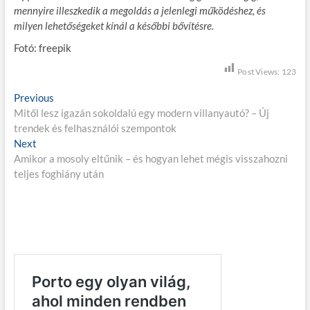
mennyire illeszkedik a megoldás a jelenlegi működéshez, és
milyen lehetőségeket kínál a későbbi bővítésre.
Fotó: freepik
Post Views:
123
B
Previous
P
Mitől lesz igazán sokoldalú egy modern villanyautó? – Új
r
e
trendek és felhasználói szempontok
e
j
Next
N
v
Amikor a mosoly eltűnik – és hogyan lehet mégis visszahozni
e
i
e
teljes foghiány után
x
o
g
t
u
p
s
y
o
p
z
s
o
é
t
s
:
t
s
:
n