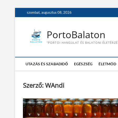
S
szombat, augusztus 08, 2026
k
i
p
PortoBalaton
t
o
"PORTOI HANGULAT ÉS BALATONI ÉLETÉRZÉ
c
o
n
t
UTAZÁS ÉS SZABADIDŐ
EGÉSZSÉG
ÉLETMÓD
e
n
t
Szerző:
WAndi