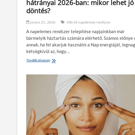
hátrányai 2026-ban: mikor lehet jó
g
s
döntés?
z
e
június 21, 2026
Hibrid napelemes rendszer
b
b
A napelemes rendszer telepítése napjainkban már
p
bármelyik háztartás számára elérhető. Számos előnye 
a
annak, ha fel akarjuk használni a Nap energiáját, legn
n
o
kétségkívül az, hogy…
r
Tovább olvasom
H
á
i
m
b
á
r
j
i
a
d
v
n
á
a
r
p
r
e
á
l
d
e
m
e