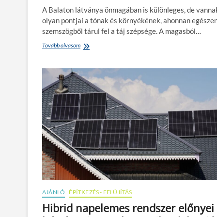
t
A Balaton látványa önmagában is különleges, de vanna
a
z
olyan pontjai a tónak és környékének, ahonnan egésze
o
szemszögből tárul fel a táj szépsége. A magasból…
l
n
Tovább olvasom
8
y
h
á
e
r
l
o
y
n
,
!
a
h
o
l
a
B
a
l
a
t
o
AJÁNLÓ
ÉPÍTKEZÉS - FELÚJÍTÁS
n
l
Hibrid napelemes rendszer előnyei
e