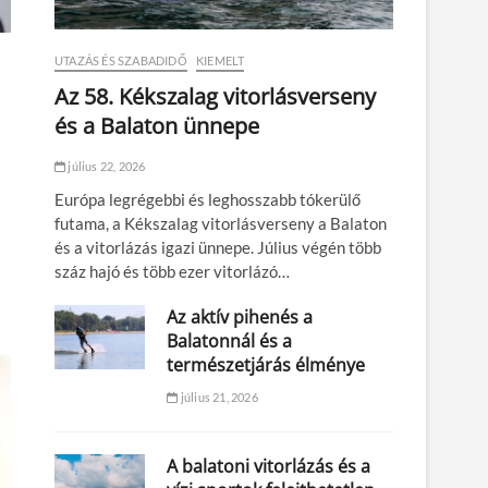
UTAZÁS ÉS SZABADIDŐ
KIEMELT
Az 58. Kékszalag vitorlásverseny
és a Balaton ünnepe
július 22, 2026
Európa legrégebbi és leghosszabb tókerülő
futama, a Kékszalag vitorlásverseny a Balaton
és a vitorlázás igazi ünnepe. Július végén több
száz hajó és több ezer vitorlázó…
Az aktív pihenés a
Balatonnál és a
természetjárás élménye
július 21, 2026
A balatoni vitorlázás és a