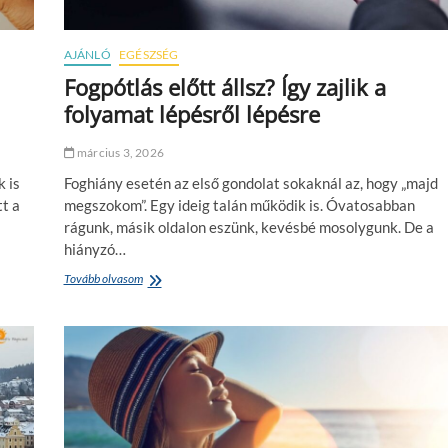
a
s
ű
AJÁNLÓ
EGÉSZSÉG
r
Fogpótlás előtt állsz? Így zajlik a
ű
s
folyamat lépésről lépésre
é
g
március 3, 2026
a
z
k is
Foghiány esetén az első gondolat sokaknál az, hogy „majd
ú
t a
megszokom”. Egy ideig talán működik is. Óvatosabban
j
l
rágunk, másik oldalon eszünk, kevésbé mosolygunk. De a
u
hiányzó…
x
Tovább olvasom
F
u
o
s
g
?
p
ó
t
l
á
s
e