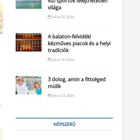
vízi sportok felejthetetlen
világa
július 20, 2026
A balaton-felvidéki
kézműves piacok és a helyi
tradíciók
július 19, 2026
3 dolog, amin a fittséged
múlik
július 13, 2026
…
NÉPSZERŰ