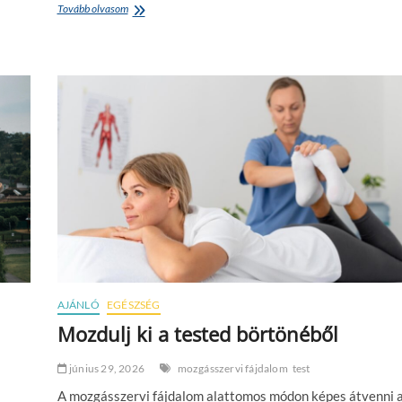
Tovább olvasom
E
z
t
v
á
l
a
s
z
d
e
g
y
b
a
l
a
t
o
AJÁNLÓ
EGÉSZSÉG
n
Mozdulj ki a tested börtönéből
i
t
ú
június 29, 2026
mozgásszervi fájdalom
test
r
A mozgásszervi fájdalom alattomos módon képes átvenni 
á