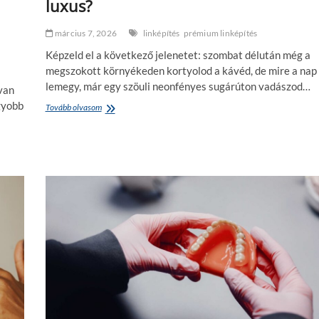
luxus?
ö
n
é
március 7, 2026
linképítés
prémium linképítés
b
ő
Képzeld el a következő jelenetet: szombat délután még a
l
megszokott környékeden kortyolod a kávéd, de mire a nap
lemegy, már egy szöuli neonfényes sugárúton vadászod…
van
agyobb
Tovább olvasom
V
a
k
u
-
u
t
a
z
á
s
:
M
i
é
r
t