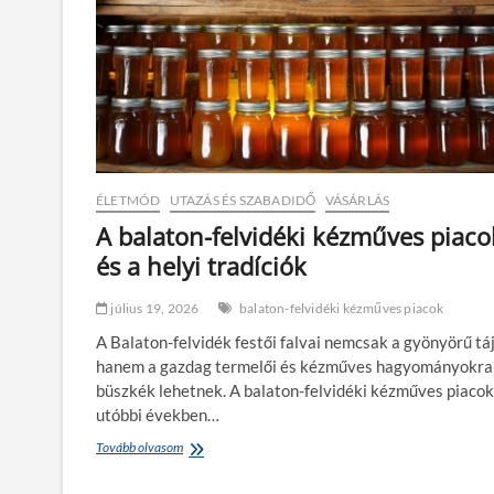
ÉLETMÓD
UTAZÁS ÉS SZABADIDŐ
VÁSÁRLÁS
A balaton-felvidéki kézműves piaco
és a helyi tradíciók
július 19, 2026
balaton-felvidéki kézműves piacok
A Balaton-felvidék festői falvai nemcsak a gyönyörű táj
hanem a gazdag termelői és kézműves hagyományokra 
büszkék lehetnek. A balaton-felvidéki kézműves piacok
utóbbi években…
Tovább olvasom
A
b
a