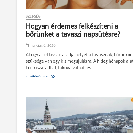
s
r
e
SZÉPSÉG
n
d
Hogyan érdemes felkészíteni a
s
bőrünket a tavaszi napsütésre?
z
e
r
március 6, 2026
e
Ahogy a tél lassan átadja helyét a tavasznak, bőrünkne
l
ő
szüksége van egy kis megújulásra. A hideg hónapok alat
n
bőr kiszáradhat, fakóvá válhat, és…
y
e
Tovább olvasom
H
i
o
é
g
s
y
h
a
á
n
t
é
r
r
á
d
n
e
y
m