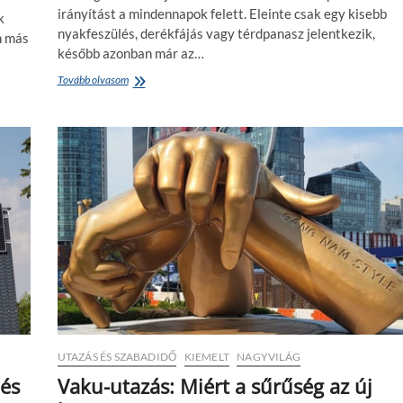
h
irányítást a mindennapok felett. Eleinte csak egy kisebb
k
o
nyakfeszülés, derékfájás vagy térdpanasz jelentkezik,
n más
z
később azonban már az…
Tovább olvasom
M
o
z
d
u
l
j
k
i
a
t
e
s
t
e
d
b
ö
UTAZÁS ÉS SZABADIDŐ
KIEMELT
NAGYVILÁG
r
 és
Vaku-utazás: Miért a sűrűség az új
t