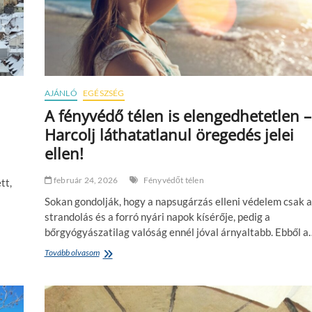
l
ő
t
t
á
l
l
AJÁNLÓ
EGÉSZSÉG
s
z
A fényvédő télen is elengedhetetlen –
?
Harcolj láthatatlanul öregedés jelei
Í
g
ellen!
y
z
február 24, 2026
Fényvédőt télen
tt,
a
j
Sokan gondolják, hogy a napsugárzás elleni védelem csak a
l
strandolás és a forró nyári napok kísérője, pedig a
i
bőrgyógyászatilag valóság ennél jóval árnyaltabb. Ebből a
k
a
Tovább olvasom
A
f
f
o
é
l
n
y
y
a