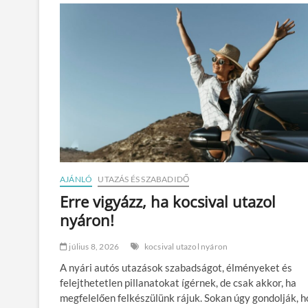
l
a
t
o
n
-
f
e
l
v
i
d
é
k
AJÁNLÓ
UTAZÁS ÉS SZABADIDŐ
i
k
Erre vigyázz, ha kocsival utazol
é
nyáron!
z
m
ű
július 8, 2026
kocsival utazol nyáron
v
A nyári autós utazások szabadságot, élményeket és
e
s
felejthetetlen pillanatokat ígérnek, de csak akkor, ha
p
megfelelően felkészülünk rájuk. Sokan úgy gondolják, 
i