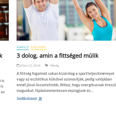
AJÁNLÓ
EGÉSZSÉG
k
3 dolog, amin a fittséged múlik
július 13, 2026
fittség
A fittség fogalmát sokan kizárólag a sportteljesítménnyel
vagy az esztétikus külsővel azonosítják, pedig valójában
ra,
ennél jóval összetettebb. Ahhoz, hogy energikusnak érezz
is
magunkat, fájdalommentesen mozogjunk és…
 az
Tovább olvasom
3
d
o
l