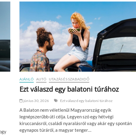
o
g
,
a
m
i
n
a
f
i
t
t
s
é
g
AJÁNLÓ
AUTÓ
UTAZÁS ÉS SZABADIDŐ
e
Ezt válaszd egy balatoni túrához
d
m
ú
június 30, 2026
Ezt válaszd egy balatoni túrához
l
A Balaton nem véletlenül Magyarország egyik
i
k
legnépszerűbb úti célja. Legyen szó egy hétvégi
kiruccanásról, családi nyaralásról vagy akár egy spontán
egynapos túráról, a magyar tenger…
hogy