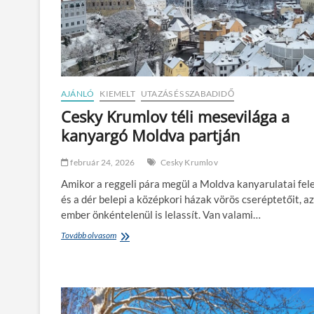
a
e
i
s
2
f
0
e
2
l
6
k
-
é
b
s
AJÁNLÓ
KIEMELT
UTAZÁS ÉS SZABADIDŐ
a
z
Cesky Krumlov téli mesevilága a
n
í
kanyargó Moldva partján
:
t
m
e
i
n
február 24, 2026
Cesky Krumlov
k
i
o
a
Amikor a reggeli pára megül a Moldva kanyarulatai fele
r
b
és a dér belepi a középkori házak vörös cseréptetőit, az
l
ő
ember önkéntelenül is lelassít. Van valami…
e
r
h
ü
Tovább olvasom
C
e
n
e
t
k
s
j
e
k
ó
t
y
d
a
K
ö
t
r