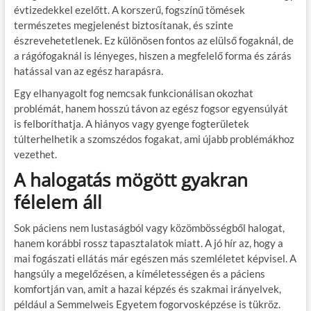
évtizedekkel ezelőtt. A korszerű, fogszínű tömések
természetes megjelenést biztosítanak, és szinte
észrevehetetlenek. Ez különösen fontos az elülső fogaknál, de
a rágófogaknál is lényeges, hiszen a megfelelő forma és zárás
hatással van az egész harapásra.
Egy elhanyagolt fog nemcsak funkcionálisan okozhat
problémát, hanem hosszú távon az egész fogsor egyensúlyát
is felboríthatja. A hiányos vagy gyenge fogterületek
túlterhelhetik a szomszédos fogakat, ami újabb problémákhoz
vezethet.
A halogatás mögött gyakran
félelem áll
Sok páciens nem lustaságból vagy közömbösségből halogat,
hanem korábbi rossz tapasztalatok miatt. A jó hír az, hogy a
mai fogászati ellátás már egészen más szemléletet képvisel. A
hangsúly a megelőzésen, a kíméletességen és a páciens
komfortján van, amit a hazai képzés és szakmai irányelvek,
például a Semmelweis Egyetem fogorvosképzése is tükröz.