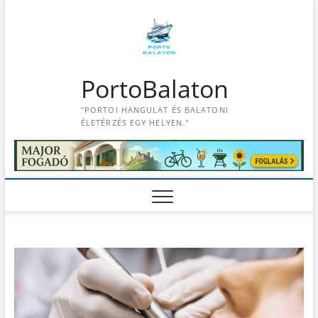
S
k
i
p
t
PortoBalaton
o
c
"PORTOI HANGULAT ÉS BALATONI
o
ÉLETÉRZÉS EGY HELYEN."
n
t
e
n
t