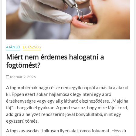
AJÁNLÓ
EGÉSZSÉG
Miért nem érdemes halogatni a
fogtömést?
február 9, 2026
A fogproblémák nagy része nem egyik napról a másikra alakul
ki. Éppen ezért sokan hajlamosak legyinteni egy apró
érzékenységre vagy egy alig látható elszíneződésre. „Majd ha
fáj” – hangzik el gyakran. A gond csak az, hogy mire fájni kezd,
addigra a helyzet rendszerint jóval bonyolultabb, mint egy
egyszerű tömés.
A fogszuvasodás tipikusan ilyen alattomos folyamat. Hosszú