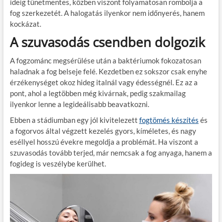
ideig tünetmentes, közben viszont folyamatosan rombolja a
fog szerkezetét. A halogatás ilyenkor nem időnyerés, hanem
kockázat.
A szuvasodás csendben dolgozik
A fogzománc megsérülése után a baktériumok fokozatosan
haladnak a fog belseje felé. Kezdetben ez sokszor csak enyhe
érzékenységet okoz hideg italnál vagy édességnél. Ez az a
pont, ahol a legtöbben még kivárnak, pedig szakmailag
ilyenkor lenne a legideálisabb beavatkozni.
Ebben a stádiumban egy jól kivitelezett
fogtömés készítés
és
a fogorvos által végzett kezelés gyors, kíméletes, és nagy
eséllyel hosszú évekre megoldja a problémát. Ha viszont a
szuvasodás tovább terjed, már nemcsak a fog anyaga, hanem a
fogideg is veszélybe kerülhet.