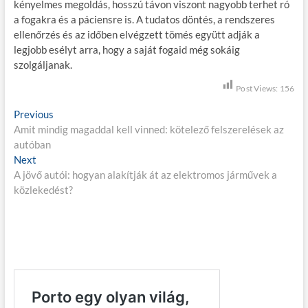
kényelmes megoldás, hosszú távon viszont nagyobb terhet ró
a fogakra és a páciensre is. A tudatos döntés, a rendszeres
ellenőrzés és az időben elvégzett tömés együtt adják a
legjobb esélyt arra, hogy a saját fogaid még sokáig
szolgáljanak.
Post Views:
156
B
Previous
P
Amit mindig magaddal kell vinned: kötelező felszerelések az
r
e
autóban
e
j
Next
N
v
A jövő autói: hogyan alakítják át az elektromos járművek a
e
i
e
közlekedést?
x
o
g
t
u
p
s
y
o
p
z
s
o
é
t
s
:
t
s
: