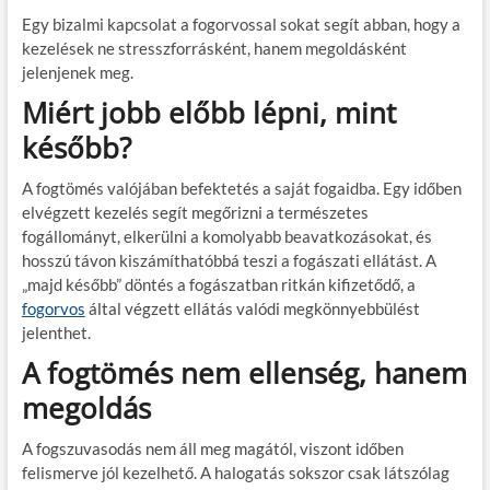
Egy bizalmi kapcsolat a fogorvossal sokat segít abban, hogy a
kezelések ne stresszforrásként, hanem megoldásként
jelenjenek meg.
Miért jobb előbb lépni, mint
később?
A fogtömés valójában befektetés a saját fogaidba. Egy időben
elvégzett kezelés segít megőrizni a természetes
fogállományt, elkerülni a komolyabb beavatkozásokat, és
hosszú távon kiszámíthatóbbá teszi a fogászati ellátást. A
„majd később” döntés a fogászatban ritkán kifizetődő, a
fogorvos
által végzett ellátás valódi megkönnyebbülést
jelenthet.
A fogtömés nem ellenség, hanem
megoldás
A fogszuvasodás nem áll meg magától, viszont időben
felismerve jól kezelhető. A halogatás sokszor csak látszólag