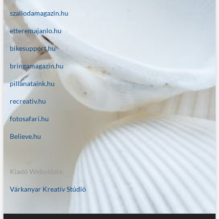
szallodamagazin.hu
etteremajanlo.hu
bikesupport.hu
bringamagazin.hu
pillanataink.hu
recreativ.hu
fotosafari.hu
Believe.hu
Kiadó Weboldala:
Várkanyar Kreatív Stúdió