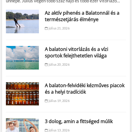
ünnepe. Július végén több száz hajó és több ezer vitorlázó…
Az aktív pihenés a Balatonnál és a
természetjárás élménye
július 21, 2026
A balatoni vitorlázás és a vízi
sportok felejthetetlen világa
július 20, 2026
A balaton-felvidéki kézműves piacok
és a helyi tradíciók
július 19, 2026
3 dolog, amin a fittséged múlik
július 13, 2026