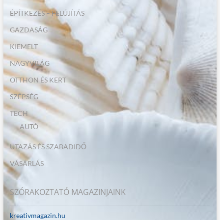
ÉPÍTKEZÉS – FELÚJÍTÁS
GAZDASÁG
KIEMELT
NAGYVILÁG
OTTHON ÉS KERT
SZÉPSÉG
TECH
AUTÓ
UTAZÁS ÉS SZABADIDŐ
VÁSÁRLÁS
SZÓRAKOZTATÓ MAGAZINJAINK
kreativmagazin.hu