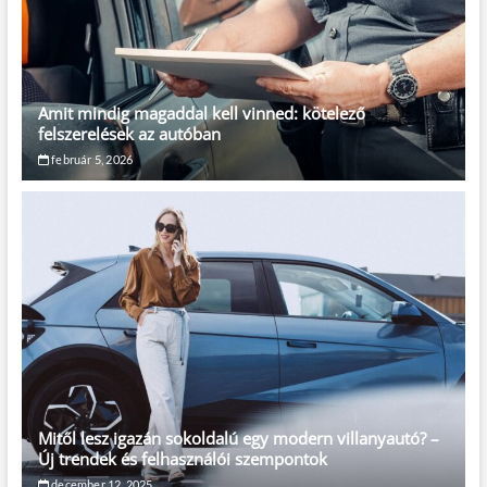
Amit mindig magaddal kell vinned: kötelező
felszerelések az autóban
február 5, 2026
Mitől lesz igazán sokoldalú egy modern villanyautó? –
Új trendek és felhasználói szempontok
december 12, 2025