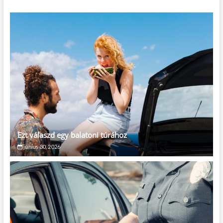
Ezt válaszd egy balatoni túrához
június 30, 2026