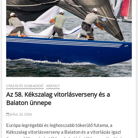
UTAZÁS ÉS SZABADIDŐ
KIEMELT
Az 58. Kékszalag vitorlásverseny és a
Balaton ünnepe
július 22, 2026
Európa legrégebbi és leghosszabb tókerülő futama, a
Kékszalag vitorlásverseny a Balaton és a vitorlázás igazi