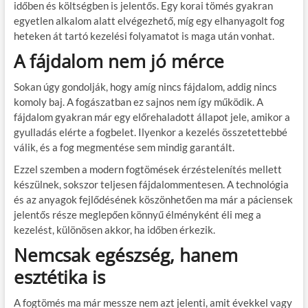
időben és költségben is jelentős. Egy korai tömés gyakran
egyetlen alkalom alatt elvégezhető, míg egy elhanyagolt fog
heteken át tartó kezelési folyamatot is maga után vonhat.
A fájdalom nem jó mérce
Sokan úgy gondolják, hogy amíg nincs fájdalom, addig nincs
komoly baj. A fogászatban ez sajnos nem így működik. A
fájdalom gyakran már egy előrehaladott állapot jele, amikor a
gyulladás elérte a fogbelet. Ilyenkor a kezelés összetettebbé
válik, és a fog megmentése sem mindig garantált.
Ezzel szemben a modern fogtömések érzéstelenítés mellett
készülnek, sokszor teljesen fájdalommentesen. A technológia
és az anyagok fejlődésének köszönhetően ma már a páciensek
jelentős része meglepően könnyű élményként éli meg a
kezelést, különösen akkor, ha időben érkezik.
Nemcsak egészség, hanem
esztétika is
A fogtömés ma már messze nem azt jelenti, amit évekkel vagy