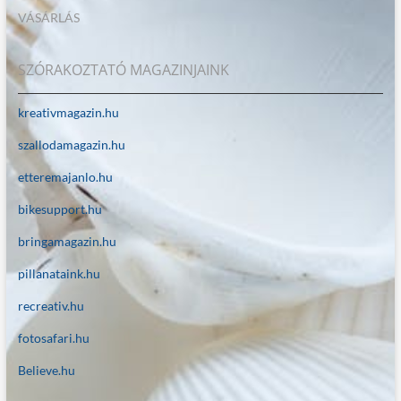
VÁSÁRLÁS
SZÓRAKOZTATÓ MAGAZINJAINK
kreativmagazin.hu
szallodamagazin.hu
etteremajanlo.hu
bikesupport.hu
bringamagazin.hu
pillanataink.hu
recreativ.hu
fotosafari.hu
Believe.hu