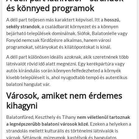
és könnyed programok
A déli part teljesen más karaktert képvisel. Itt a
hosszú,
sekély strandok
, a családbarát környezet és a könnyen
bejárható települések dominálnak. Siófok, Balatonlelle vagy
Fonyód nemcsak fürdőzésre alkalmas, hanem városi
programokat, sétányokat és kilátópontokat is kínál.
A déli part különösen ideális azoknak, akik szeretnének több
látnivalót rövid idő alatt megnézni. Egy kerékpártúra vagy
autós kirándulás során könnyen felfedezheted a környék
kisebb településeit is, ahol nyugodtabb tempó és autentikus
balatoni hangulat vár.
Városok, amiket nem érdemes
kihagyni
Balatonfüred, Keszthely és Tihany
nem véletlenül tartoznak
a legnépszerűbb balatoni városok közé
. Ezeken a helyeken a
strandolás mellett kulturális és történelmi látnivalók is
várnak. Sétányok, múzeumok, kastélyok és hangulatos