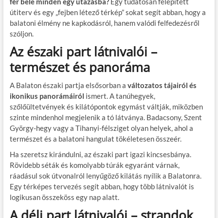
fér bele minden egy utazásba?
Egy tudatosan felépített
útiterv és egy „fejben létező térkép” sokat segít abban, hogy a
balatoni élmény ne kapkodásról, hanem valódi felfedezésről
szóljon.
Az északi part látnivalói –
természet és panoráma
A Balaton északi partja elsősorban a
változatos tájairól és
ikonikus panorámáiról
ismert. A tanúhegyek,
szőlőültetvények és kilátópontok egymást váltják, miközben
szinte mindenhol megjelenik a tó látványa. Badacsony, Szent
György-hegy vagy a Tihanyi-félsziget olyan helyek, ahol a
természet és a balatoni hangulat tökéletesen összeér.
Ha szeretsz kirándulni, az északi part igazi kincsesbánya.
Rövidebb séták és komolyabb túrák egyaránt várnak,
ráadásul sok útvonalról lenyűgöző kilátás nyílik a Balatonra.
Egy térképes tervezés segít abban, hogy több látnivalót is
logikusan összeköss egy nap alatt.
A déli part látnivalói – strandok