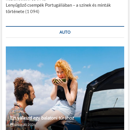
Lenyűgöző csempék Portugáliában – a színek és minták
története
(1 094)
AUTO
Ezt válaszd egy balatoni túrához
június 30, 2026