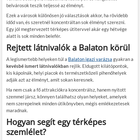
belvárosok teszik teljessé az élményt.
Ezek a városok különösen jó választások akkor, ha rövidebb
időd van, és szeretnél koncentráltan sok élményt szerezni.
Egy jól megtervezett térképes útitervvel akár egy hétvége
alatt is sok minden belefér.
Rejtett látnivalók a Balaton körül
A legismertebb helyeken túl a
Balaton igazi varázsa
gyakran a
kevésbé ismert látnivalókban
rejlik. Eldugott kilátópontok,
kis kápolnák, helyi piacok és természetközeli pihenőhelyek
adják azt az élményt, amit sokan keresnek.
Ha nem csak a fő attrakciókra koncentrálsz, hanem nyitott
szemmel jársz, könnyen találhatsz olyan helyeket, amelyek
nem szerepelnek minden útikönyvben, mégis emlékezetesek
maradnak.
Hogyan segít egy térképes
szemlélet?