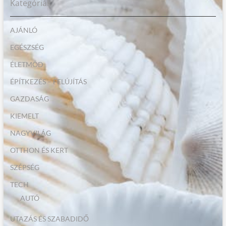
Kategóriák
AJÁNLÓ
EGÉSZSÉG
ÉLETMÓD
ÉPÍTKEZÉS – FELÚJÍTÁS
GAZDASÁG
KIEMELT
NAGYVILÁG
OTTHON ÉS KERT
SZÉPSÉG
TECH
AUTÓ
UTAZÁS ÉS SZABADIDŐ