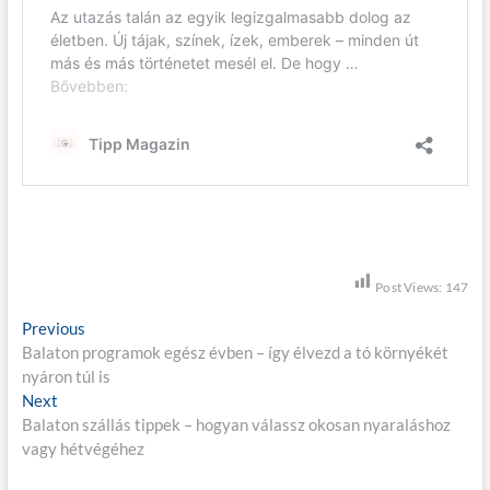
Post Views:
147
B
Previous
P
Balaton programok egész évben – így élvezd a tó környékét
r
e
nyáron túl is
e
j
Next
N
v
Balaton szállás tippek – hogyan válassz okosan nyaraláshoz
e
i
e
vagy hétvégéhez
x
o
g
t
u