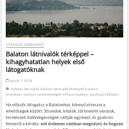
UTAZÁS ÉS SZABADIDŐ
Balaton látnivalók térképpel –
kihagyhatatlan helyek első
látogatóknak
január 7, 2026
balaton látnivalók
balaton látnivalók térképpel
balatoni
kirándulás
balatoni nevezetességek
déli part balaton
északi part balaton
Ha először látogatsz a Balatonhoz, könnyű elveszni a
lehetőségek között. Strandok, kilátók, történelmi városok,
természeti különlegességek váltják egymást, és gyakran
felmerül a kérdés:
mit érdemes valóban megnézni, és hogyan