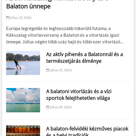
Balaton ünnepe
július 22, 2026
Európa legrégebbi és leghosszabb tókerülő futama, a
Kékszalag vitorlásverseny a Balaton és a vitorlázás igazi
ünnepe. Július végén több száz hajó és több ezer vitorlázó…
Az aktív pihenés a Balatonnál és a
természetjárás élménye
július 21, 2026
A balatoni vitorlázás és a vízi
sportok felejthetetlen világa
július 20, 2026
A balaton-felvidéki kézműves piacok
és a helyi tradíciók