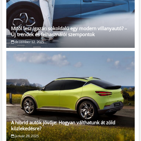
Mitől lesz igazán sokoldalú egy modern villanyautó? –
Új trendek és felhasználói szempontok
december 12, 2025
A hibrid autók jövője: Hogyan válthatunk át zöld
közlekedésre?
január 28, 2025