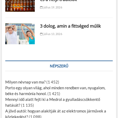
július 19, 2026
3 dolog, amin a fittséged múlik
július 13, 2026
NÉPSZERŰ
Milyen névnap van ma?
(1 452)
Porto egy olyan világ, ahol minden rendben van, nyugalom,
béke és harmónia honol.
(1 421)
Mennyi idő alatt fejti ki a Medrol a gyulladáscsökkentő
hatását?
(1 135)
A jövő autói: hogyan alakítják át az elektromos járművek a
közlekedést?
(1 098)