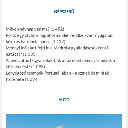
NÉPSZERŰ
Milyen névnap van ma?
(1 452)
Porto egy olyan világ, ahol minden rendben van, nyugalom,
béke és harmónia honol.
(1 422)
Mennyi idő alatt fejti ki a Medrol a gyulladáscsökkentő
hatását?
(1 135)
A jövő autói: hogyan alakítják át az elektromos járművek a
közlekedést?
(1 098)
Lenyűgöző csempék Portugáliában – a színek és minták
története
(1 094)
AUTO