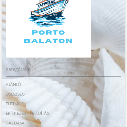
Kategóriák
AJÁNLÓ
EGÉSZSÉG
ÉLETMÓD
ÉPÍTKEZÉS – FELÚJÍTÁS
GAZDASÁG