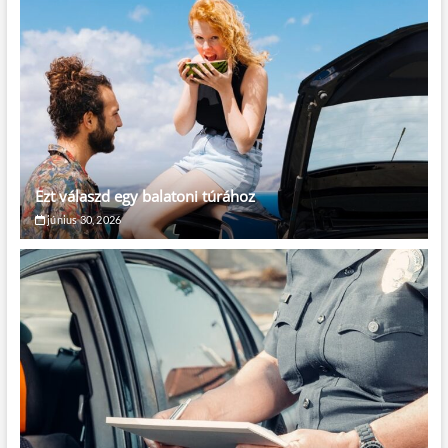
Ezt válaszd egy balatoni túrához
június 30, 2026