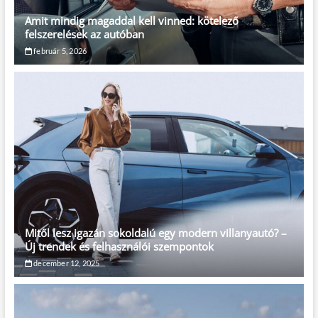
Amit mindig magaddal kell vinned: kötelező
felszerelések az autóban
február 5, 2026
Mitől lesz igazán sokoldalú egy modern villanyautó? –
Új trendek és felhasználói szempontok
december 12, 2025