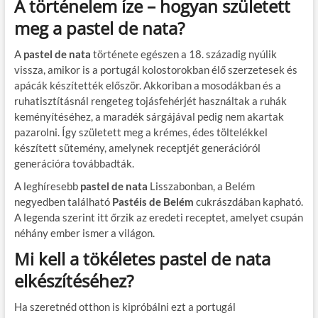
A történelem íze – hogyan született
meg a pastel de nata?
A
pastel de nata
története egészen a 18. századig nyúlik
vissza, amikor is a portugál kolostorokban élő szerzetesek és
apácák készítették először. Akkoriban a mosodákban és a
ruhatisztításnál rengeteg tojásfehérjét használtak a ruhák
keményítéséhez, a maradék sárgájával pedig nem akartak
pazarolni. Így született meg a krémes, édes töltelékkel
készített sütemény, amelynek receptjét generációról
generációra továbbadták.
A leghíresebb
pastel de nata
Lisszabonban, a Belém
negyedben található
Pastéis de Belém
cukrászdában kapható.
A legenda szerint itt őrzik az eredeti receptet, amelyet csupán
néhány ember ismer a világon.
Mi kell a tökéletes pastel de nata
elkészítéséhez?
Ha szeretnéd otthon is kipróbálni ezt a portugál