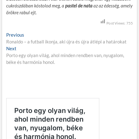
cukrászdában kóstolod meg, a
pastel de nata
az az édesség, amely
örökre rabul ejt.
Post Views:
755
B
Previous
P
Ronaldo – a futball ikonja, aki újra és újra átlépi a határokat
r
e
Next
N
e
j
Porto egy olyan világ, ahol minden rendben van, nyugalom,
e
v
béke és harmónia honol.
x
i
e
t
o
g
p
u
o
s
y
s
p
z
t
o
é
:
s
t
s
:
n
a