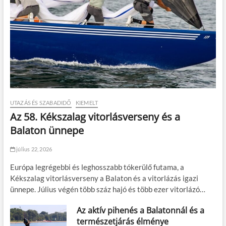
UTAZÁS ÉS SZABADIDŐ
KIEMELT
Az 58. Kékszalag vitorlásverseny és a
Balaton ünnepe
július 22, 2026
Európa legrégebbi és leghosszabb tókerülő futama, a
Kékszalag vitorlásverseny a Balaton és a vitorlázás igazi
ünnepe. Július végén több száz hajó és több ezer vitorlázó…
Az aktív pihenés a Balatonnál és a
természetjárás élménye