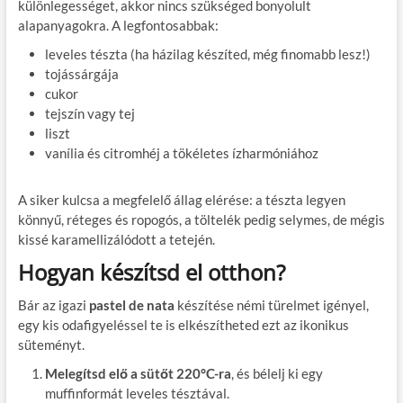
különlegességet, akkor nincs szükséged bonyolult
alapanyagokra. A legfontosabbak:
leveles tészta (ha házilag készíted, még finomabb lesz!)
tojássárgája
cukor
tejszín vagy tej
liszt
vanília és citromhéj a tökéletes ízharmóniához
A siker kulcsa a megfelelő állag elérése: a tészta legyen
könnyű, réteges és ropogós, a töltelék pedig selymes, de mégis
kissé karamellizálódott a tetején.
Hogyan készítsd el otthon?
Bár az igazi
pastel de nata
készítése némi türelmet igényel,
egy kis odafigyeléssel te is elkészítheted ezt az ikonikus
süteményt.
Melegítsd elő a sütőt 220°C-ra
, és bélelj ki egy
muffinformát leveles tésztával.