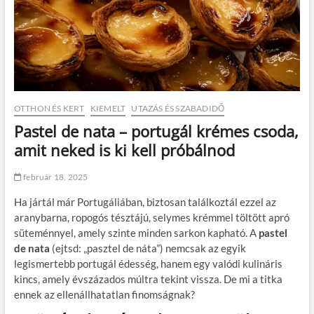
OTTHON ÉS KERT
KIEMELT
UTAZÁS ÉS SZABADIDŐ
Pastel de nata – portugál krémes csoda,
amit neked is ki kell próbálnod
február 18, 2025
Ha jártál már Portugáliában, biztosan találkoztál ezzel az
aranybarna, ropogós tésztájú, selymes krémmel töltött apró
süteménnyel, amely szinte minden sarkon kapható. A
pastel
de nata
(ejtsd: „pasztel de náta”) nemcsak az egyik
legismertebb portugál édesség, hanem egy valódi kulináris
kincs, amely évszázados múltra tekint vissza. De mi a titka
ennek az ellenállhatatlan finomságnak?