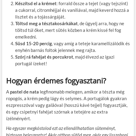
Készítsd el a krémet
: forrald össze a tejet (vagy tejszínt)
a cukorral, citromhéjjal és vaníliával, majd keverd hozzá a
lisztet és a tojássárgáját.
Töltsd meg a tésztakosárkákat
, de ügyelj arra, hogy ne
töltsd túl őket, mert sütés közben a krém kissé fel fog
emelkedni.
Süsd 15-20 percig
, vagy amíg a teteje karamellizálódik és
enyhén barnás foltok jelennek meg rajta.
Szórj rá fahéjat és porcukrot
, majd élvezd az igazi
portugál ízeket!
Hogyan érdemes fogyasztani?
A
pastel de nata
legfinomabb melegen, amikor a tészta még
ropogós, a krém pedig lágy és selymes. A portugálok gyakran
eszpresszóval vagy galãóval (hosszú kávé tejjel) fogyasztják,
és egy csipetnyi fahéjat szórnak a tetejére az extra
ízélményért.
Ha egyszer megkóstolod ezt az ellenállhatatlan süteményt,
biztosan beleszeretsz! Akár otthon sütöd meg, akár egy lisszaboni