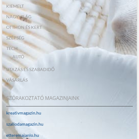
KIEMELT
NAGYVILÁG
OTTHON ÉS KERT
SZÉPSÉG
TECH
AUTÓ
UTAZÁS ÉS SZABADIDŐ
VÁSÁRLÁS
SZÓRAKOZTATÓ MAGAZINJAINK
kreativmagazin.hu
szallodamagazin.hu
etteremajanlo.hu