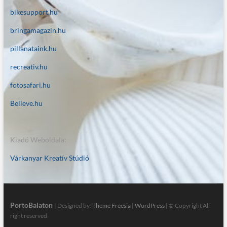
bikesupport.hu
bringamagazin.hu
pillanataink.hu
recreativ.hu
fotosafari.hu
Believe.hu
Kiadó Weboldala:
Várkanyar Kreatív Stúdió
PortoBalaton
| Designed by:
Theme Freesia
|
WordPress
| © Copyright All
right reserved