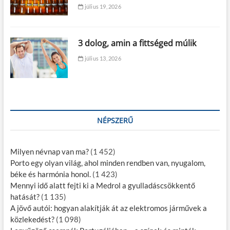
július 19, 2026
3 dolog, amin a fittséged múlik
július 13, 2026
NÉPSZERŰ
Milyen névnap van ma?
(1 452)
Porto egy olyan világ, ahol minden rendben van, nyugalom,
béke és harmónia honol.
(1 423)
Mennyi idő alatt fejti ki a Medrol a gyulladáscsökkentő
hatását?
(1 135)
A jövő autói: hogyan alakítják át az elektromos járművek a
közlekedést?
(1 098)