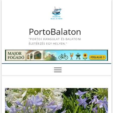
S
k
i
p
t
PortoBalaton
o
c
"PORTOI HANGULAT ÉS BALATONI
o
ÉLETÉRZÉS EGY HELYEN."
n
t
e
n
t