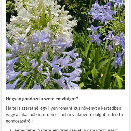
Hogyan gondozd a szerelemvirágot?
Ha te is szeretnél egy ilyen romantikus növényt a kertedben
vagy a lakásodban, érdemes néhány alapvető dolgot tudnod a
gondozásáról:
Fényigény
: A szerelemvirág szereti a napsütést, ezért