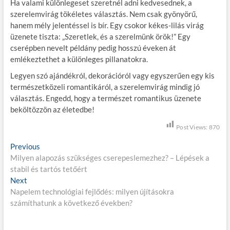
Ha valami különlegeset szeretnél adni kedvesednek, a
szerelemvirág tökéletes választás. Nem csak gyönyörű,
hanem mély jelentéssel is bír. Egy csokor kékes-lilás virág
üzenete tiszta: „Szeretlek, és a szerelmünk örök!” Egy
cserépben nevelt példány pedig hosszú éveken át
emlékeztethet a különleges pillanatokra.
Legyen szó ajándékról, dekorációról vagy egyszerűen egy kis
természetközeli romantikáról, a szerelemvirág mindig jó
választás. Engedd, hogy a természet romantikus üzenete
beköltözzön az életedbe!
Post Views:
870
B
Previous
P
Milyen alapozás szükséges cserepeslemezhez? – Lépések a
r
e
stabil és tartós tetőért
e
j
Next
N
v
Napelem technológiai fejlődés: milyen újításokra
e
i
e
számíthatunk a következő években?
x
o
g
t
u
p
s