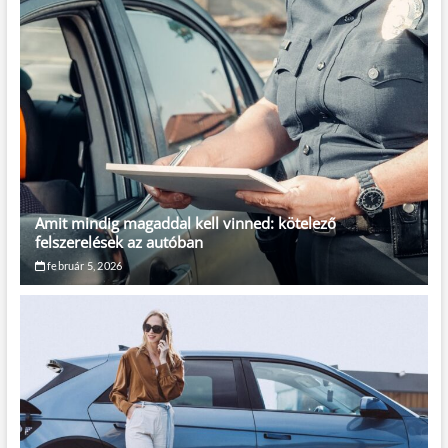
Amit mindig magaddal kell vinned: kötelező
felszerelések az autóban
február 5, 2026