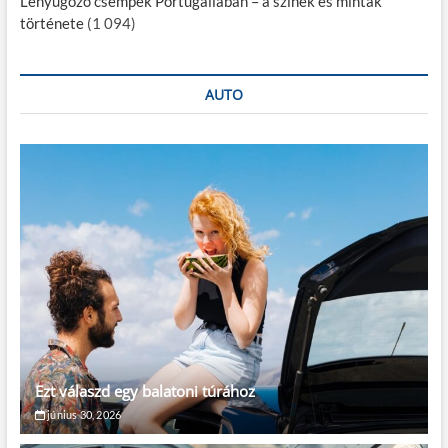
Lenyűgöző csempék Portugáliában – a színek és minták
története
(1 094)
AUTO
Ezt válaszd egy balatoni túrához
június 30, 2026