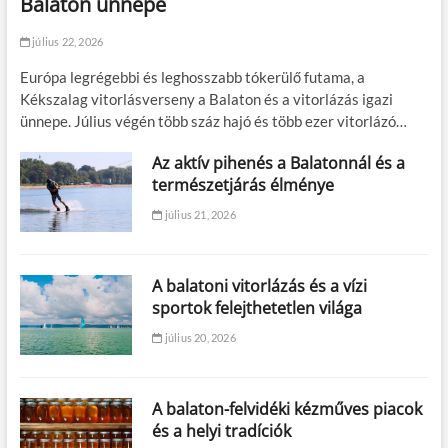
Balaton ünnepe
július 22, 2026
Európa legrégebbi és leghosszabb tókerülő futama, a
Kékszalag vitorlásverseny a Balaton és a vitorlázás igazi
ünnepe. Július végén több száz hajó és több ezer vitorlázó…
Az aktív pihenés a Balatonnál és a
természetjárás élménye
július 21, 2026
A balatoni vitorlázás és a vízi
sportok felejthetetlen világa
július 20, 2026
A balaton-felvidéki kézműves piacok
és a helyi tradíciók