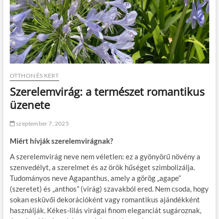
OTTHON ÉS KERT
Szerelemvirág: a természet romantikus
üzenete
szeptember 7, 2025
Miért hívják szerelemvirágnak?
A szerelemvirág neve nem véletlen: ez a gyönyörű növény a
szenvedélyt, a szerelmet és az örök hűséget szimbolizálja.
Tudományos neve Agapanthus, amely a görög „agape”
(szeretet) és „anthos” (virág) szavakból ered. Nem csoda, hogy
sokan esküvői dekorációként vagy romantikus ajándékként
használják. Kékes-lilás virágai finom eleganciát sugároznak,