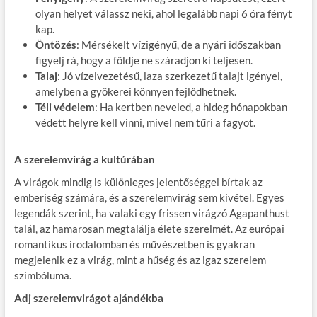
olyan helyet válassz neki, ahol legalább napi 6 óra fényt
kap.
Öntözés
: Mérsékelt vízigényű, de a nyári időszakban
figyelj rá, hogy a földje ne száradjon ki teljesen.
Talaj
: Jó vízelvezetésű, laza szerkezetű talajt igényel,
amelyben a gyökerei könnyen fejlődhetnek.
Téli védelem
: Ha kertben neveled, a hideg hónapokban
védett helyre kell vinni, mivel nem tűri a fagyot.
A szerelemvirág a kultúrában
A virágok mindig is különleges jelentőséggel bírtak az
emberiség számára, és a szerelemvirág sem kivétel. Egyes
legendák szerint, ha valaki egy frissen virágzó Agapanthust
talál, az hamarosan megtalálja élete szerelmét. Az európai
romantikus irodalomban és művészetben is gyakran
megjelenik ez a virág, mint a hűség és az igaz szerelem
szimbóluma.
Adj szerelemvirágot ajándékba