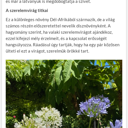
és már a látványuk is megdobogtatja a szívet.
A szerelemvirág titkai
Ez a különleges növény Dél-Afrikából származik, de a világ
számos részén előszeretettel nevelik dísznövényként. A
hagyomány szerint, ha valaki szerelemvirágot ajándékoz,
ezzel kifejezi mély érzelmeit, és a kapcsolat erősségét
hangsúlyozza. Ráadásul úgy tartják, hogy ha egy pár közösen
ülteti el ezt a virágot, szerelmük örökké tart.