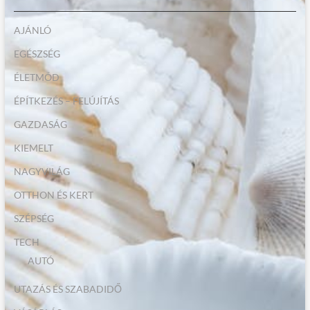
AJÁNLÓ
EGÉSZSÉG
ÉLETMÓD
ÉPÍTKEZÉS – FELÚJÍTÁS
GAZDASÁG
KIEMELT
NAGYVILÁG
OTTHON ÉS KERT
SZÉPSÉG
TECH
AUTÓ
UTAZÁS ÉS SZABADIDŐ