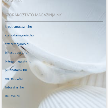
VÁSÁRLÁS
SZÓRAKOZTATÓ MAGAZINJAINK
kreativmagazin.hu
szallodamagazin.hu
etteremajanlo.hu
bikesupport.hu
bringamagazin.hu
pillanataink.hu
recreativ.hu
fotosafari.hu
Believe.hu