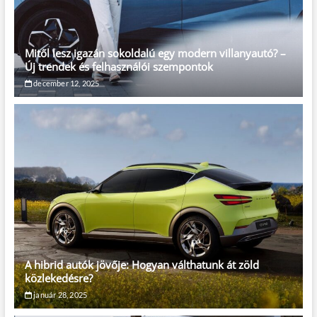
Mitől lesz igazán sokoldalú egy modern villanyautó? –
Új trendek és felhasználói szempontok
december 12, 2025
A hibrid autók jövője: Hogyan válthatunk át zöld
közlekedésre?
január 28, 2025